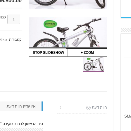
₪
6,500.00
כמו
קטגוריה:
Bike
STOP SLIDESHOW
ZOOM +
אין עדיין חוות דעת.
חוות דעת (0)
היה הראשון לכתוב סקירה “Mountaintop הרים”