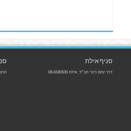
סניף אילת
סני
דרך יותם כיכר חב״ד, אילת 08-6580500
הרצל 226, בקרבת מכון ויצמ