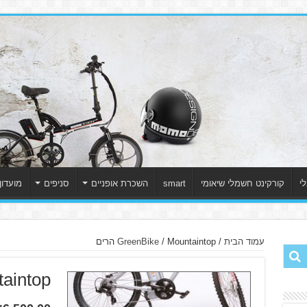
י
קורקינט חשמלי שיאומי
smart
השכרת אופניים
סניפים
מועדון
עמוד הבית
/
/ Mountaintop הרים
GreenBike
untaintop