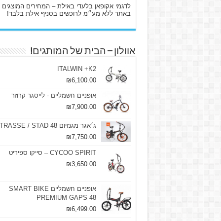
לדגמי אקופאן בלעדי באילת – המחירים המוצגים
באתר ללא מע״מ לרוכשים בסניף אילת בלבד!
אוולון – הבית של המותגים!
ITALWIN +K2
₪
6,100.00
אופניים חשמליים - לייסגר קרוזר
₪
7,900.00
ג׳אגר מגנזיום 48 STRASSE / STAD
₪
7,750.00
CYCOO SPIRIT – סייקו ספיריט
₪
3,650.00
אופניים חשמליים SMART BIKE
PREMIUM GAPS 48
₪
6,499.00