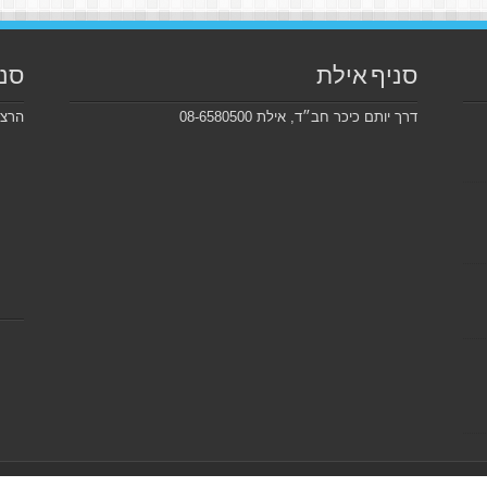
סניף אילת
סני
דרך יותם כיכר חב״ד, אילת 08-6580500
הרצל 226, בקרבת מכון ויצמ