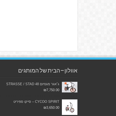
אוולון – הבית של המותגים
ג׳אגר מגנזיום 48 STRASSE / STAD
₪
7,750.00
CYCOO SPIRIT – סייקו ספיריט
₪
3,650.00