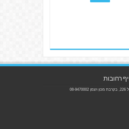
ף רחובות
ן 08-9470002