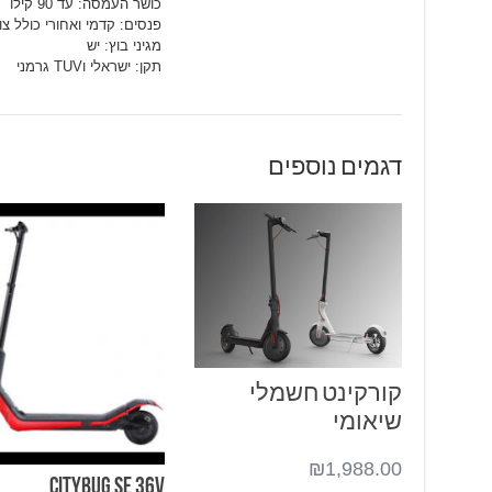
כושר העמסה: עד 90 קילו
פנסים: קדמי ואחורי כולל צ
מגיני בוץ: יש
תקן: ישראלי וTUV גרמני
דגמים נוספים
קורקינט חשמלי
שיאומי
₪
1,988.00
CITYBUG SE 36V