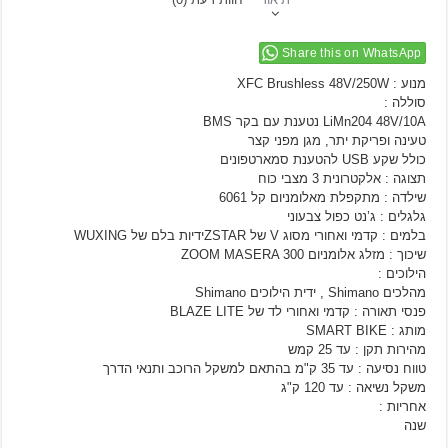
Share this on WhatsApp
מנוע : XFC Brushless 48V/250W
סוללה :
LiMn204 48V/10A נטענת עם בקר BMS
טעינה ופריקת יתר, מגן מפני קצר
כולל שקע USB להטענת סמארטפונים
תצוגה : אלקטרונית 3 מצבי כוח
שילדה : מתקפלת מאלומניום קל 6061
גלגלים : ג’נט כפול צבעוני
בלמים : קדמי ואחורי מסוג V של ZSTARידיות בלם של WUXING
שיכוך : מזלג אלומניום ZOOM MASERA 300
הילוכים :
מהלכים Shimano , ידית הילוכים Shimano
פנסי תאורה : קדמי ואחורי לד של BLAZE LITE
מותג : SMART BIKE
מהירות תקן : עד 25 קמש
טווח נסיעה : עד 35 ק"מ בהתאם למשקל הרוכב ותנאי הדרך
משקל נשיאה : עד 120 ק"ג
אחריות :
שנה