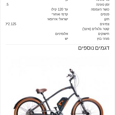
זמן טעינה
5.5 שעות
כושר העמסה
עד 120 קילו
פנסים
קדמי ואחורי
תקן
ישראלי אירופאי
צמיגים
T 20*2.125
קוטר גלגלים (אינצ')
"
חישוקים
אלומיניום
מגיני בוץ
יש
דגמים נוספים