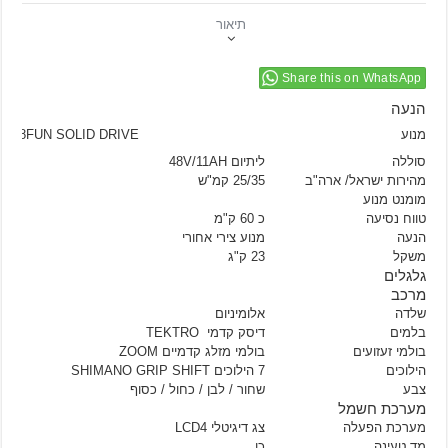
תיאור
Share this on WhatsApp
הנעה
מנוע
0W 8FUN SOLID DRIVE
סוללה
ליתיום 48V/11AH
מהירות ישראל/ ארה"ב
25/35 קמ"ש
מומנט מנוע
טווח נסיעה
כ 60 ק"מ
הנעה
מנוע צירי אחורי
משקל
23 ק"ג
גלגלים
מרכב
שלדה
אלומיניום
בלמים
דיסק קדמי TEKTRO
בולמי זעזועים
בולמי מזלג קדמיים ZOOM
הילוכים
7 הילוכים SHIMANO GRIP SHIFT
צבע
שחור / לבן / כחול / כסוף
מערכת חשמל
מערכת הפעלה
צג דיגיטלי LCD4
מד טעינה
כן