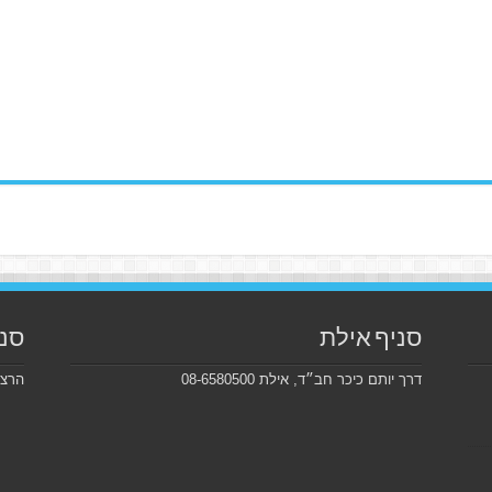
סניף אילת
סני
דרך יותם כיכר חב״ד, אילת 08-6580500
הרצל 226, בקרבת מכון ויצמ