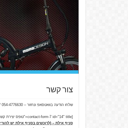
צור קשר
שלחו הודעה בוואטסאפ ונחזור – 054-4776630 / 1-800-433-433
מומו דיזיין - דגם בלעדי בסניף אילת (ללא מע״מ)
[contact-form-7 id="14" title="טופס יצירת קשר + הודעה"]
סניף אילת – (לרוכשים בסניף אילת יש להו