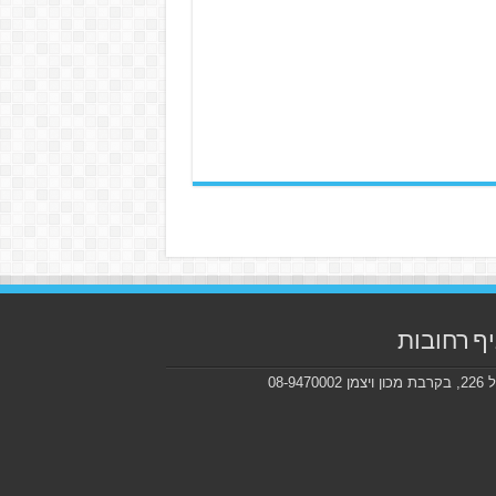
ף רחובות
ן 08-9470002