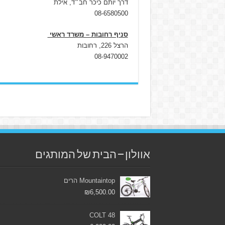
דרך יותם כיכר חב״ד, אילת
08-6580500
סניף רחובות – משרד ראשי
הרצל 226, רחובות
08-9470002
אוולון – הבית של המותגים
Mountaintop הרים
₪
6,500.00
COLT 48